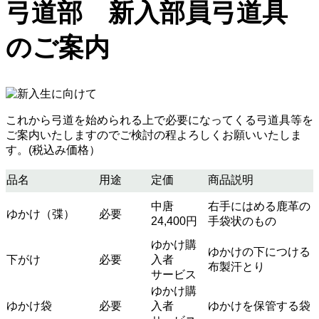
弓道部 新入部員弓道具
のご案内
これから弓道を始められる上で必要になってくる弓道具等を
ご案内いたしますのでご検討の程よろしくお願いいたしま
す。(税込み価格）
品名
用途
定価
商品説明
中唐
右手にはめる鹿革の
ゆかけ（弽）
必要
24,400円
手袋状のもの
ゆかけ購
ゆかけの下につける
下がけ
必要
入者
布製汗とり
サービス
ゆかけ購
ゆかけ袋
必要
入者
ゆかけを保管する袋