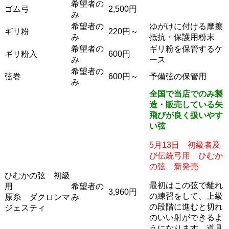
希望者の
ゴム弓
2,500円
み
希望者の
ゆがけに付ける摩擦
ギリ粉
220円～
み
抵抗・保護用粉末
希望者の
ギリ粉を保管するケ
ギリ粉入
600円
み
ース
希望者の
弦巻
600円～
予備弦の保管用
み
全国で当店でのみ製
造・販売している矢
飛びが良く扱いやす
い弦
5月13日 初級者及
び伝統弓用 ひむか
の弦 新発売
ひむかの弦 初級
最初はこの弦で離れ
用
希望者の
3,960円
の練習をして、上級
原糸 ダクロンマ
み
の段階に進むと切れ
ジェスティ
のいい射ができるよ
うになります。道具