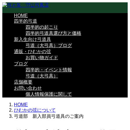
HOME
四半的弓道
四半的の起こり
四半的弓道具選び方と価格
新入生向け弓道具
弓道（大弓具）ブログ
通販・ひむかの弦
お買い物ガイド
ブログ
四半的・イベント情報
弓道（大弓具）
店舗概要
お問い合わせ
個人情報保護に関して
HOME
ひむかの弦について
弓道部 新入部員弓道具のご案内