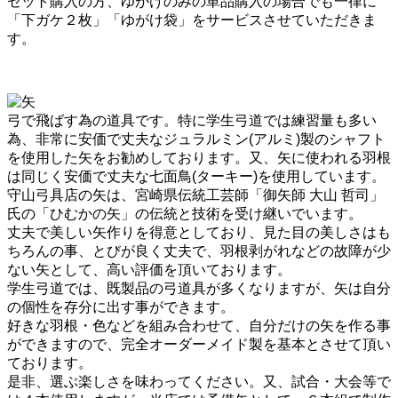
セット購入の方、ゆがけのみの単品購入の場合でも一律に
「下ガケ２枚」「ゆがけ袋」をサービスさせていただきま
す。
弓で飛ばす為の道具です。特に学生弓道では練習量も多い
為、非常に安価で丈夫なジュラルミン(アルミ)製のシャフト
を使用した矢をお勧めしております。又、矢に使われる羽根
は同じく安価で丈夫な七面鳥(ターキー)を使用しています。
守山弓具店の矢は、宮崎県伝統工芸師「御矢師 大山 哲司」
氏の「ひむかの矢」の伝統と技術を受け継いでいます。
丈夫で美しい矢作りを得意としており、見た目の美しさはも
ちろんの事、とびが良く丈夫で、羽根剥がれなどの故障が少
ない矢として、高い評価を頂いております。
学生弓道では、既製品の弓道具が多くなりますが、矢は自分
の個性を存分に出す事ができます。
好きな羽根・色などを組み合わせて、自分だけの矢を作る事
ができますので、完全オーダーメイド製を基本とさせて頂い
ております。
是非、選ぶ楽しさを味わってください。又、試合・大会等で