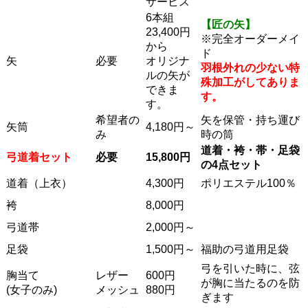
サービス
6本組
【匠の矢】
23,400円
※完全オーダーメイ
から
ド
矢
必要
オリジナ
羽根外れの少ない特
ルの矢が
殊加工がしてありま
できま
す。
す。
希望者の
矢を保管・持ち運び
矢筒
4,180円～
み
時の筒
道着・袴・帯・足袋
弓道着セット
必要
15,800円
の4点セット
道着（上衣）
4,300円
ポリエステル100％
袴
8,000円
弓道帯
2,000円～
足袋
1,500円～
福助の弓道用足袋
弓を引いた時に、弦
胸当て
レザー
600円
が胸に当たるのを防
(女子のみ)
メッシュ
880円
ぎます