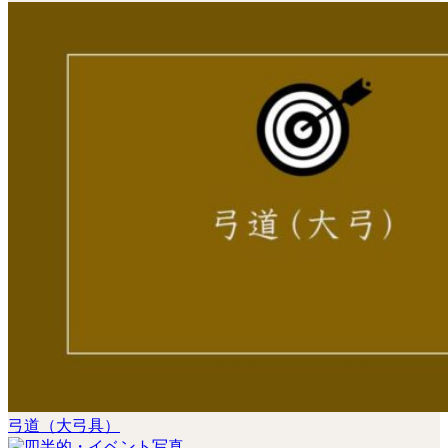
弓道（大弓具）