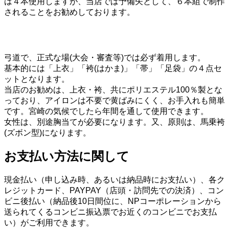
は４本使用しますが、当店では予備矢として、６本組で制作
されることをお勧めしております。
弓道で、正式な場(大会・審査等)では必ず着用します。
基本的には「上衣」「袴(はかま)」「帯」「足袋」の４点セ
ットとなります。
当店のお勧めは、上衣・袴、共にポリエステル100％製とな
っており、アイロンは不要で黄ばみにくく、お手入れも簡単
です。宮崎の気候でしたら年間を通して使用できます。
女性は、別途胸当てが必要になります。又、原則は、馬乗袴
(ズボン型)になります。
お支払い方法に関して
現金払い（申し込み時、あるいは納品時にお支払い）、各ク
レジットカード、PAYPAY（店頭・訪問先での決済）、コン
ビニ後払い（納品後10日間位に、NPコーポレーションから
送られてくるコンビニ振込票でお近くのコンビニでお支払
い）がご利用できます。