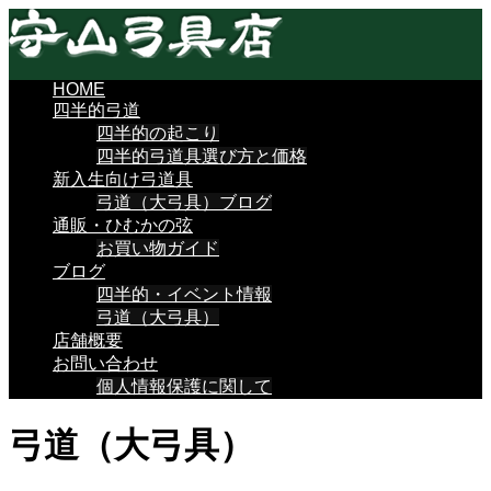
HOME
四半的弓道
四半的の起こり
四半的弓道具選び方と価格
新入生向け弓道具
弓道（大弓具）ブログ
通販・ひむかの弦
お買い物ガイド
ブログ
四半的・イベント情報
弓道（大弓具）
店舗概要
お問い合わせ
個人情報保護に関して
弓道（大弓具）