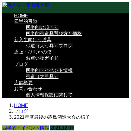
HOME
四半的弓道
四半的の起こり
四半的弓道具選び方と価格
新入生向け弓道具
弓道（大弓具）ブログ
通販・ひむかの弦
お買い物ガイド
ブログ
四半的・イベント情報
弓道（大弓具）
店舗概要
お問い合わせ
個人情報保護に関して
HOME
ブログ
2021年度最後の霧島酒造大会の様子
四半的・イベント情報
2021.12.07